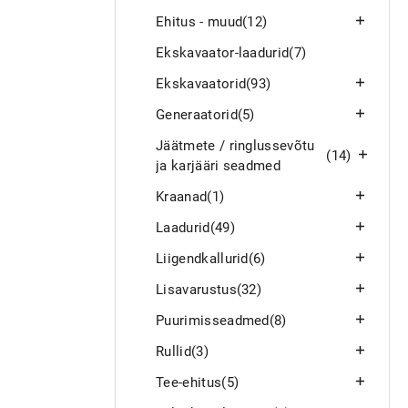
Ehitus - muud
(12)
Ekskavaator-laadurid
(7)
Ekskavaatorid
(93)
Generaatorid
(5)
Jäätmete / ringlussevõtu
(14)
ja karjääri seadmed
Kraanad
(1)
Laadurid
(49)
Liigendkallurid
(6)
Lisavarustus
(32)
Puurimisseadmed
(8)
Rullid
(3)
Tee-ehitus
(5)