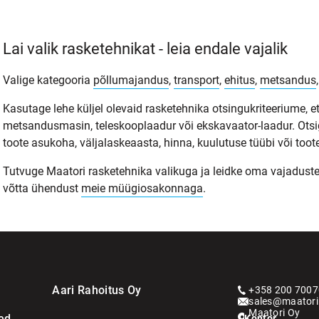
Lai valik rasketehnikat - leia endale vajalik
Valige kategooria
põllumajandus
,
transport
,
ehitus
,
metsandus
Kasutage lehe küljel olevaid rasketehnika otsingukriteeriume, et
metsandusmasin, teleskooplaadur või ekskavaator-laadur. Otsi
toote asukoha, väljalaskeaasta, hinna, kuulutuse tüübi või toote
Tutvuge Maatori rasketehnika valikuga ja leidke oma vajadustele s
võtta ühendust
meie müügiosakonnaga
.
Aari Rahoitus Oy
+358 200 7007
sales@maatori.
Maatori Oy
ed
Kontor