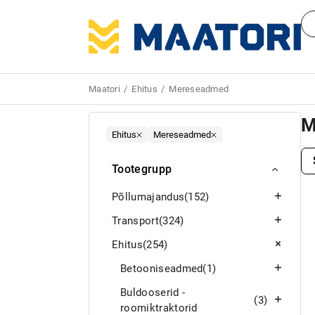
Maatori
Ehitus
Mereseadmed
M
Ehitus
Mereseadmed
Tootegrupp
Põllumajandus
(152)
Transport
(324)
Ehitus
(254)
Betooniseadmed
(1)
Buldooserid -
(3)
roomiktraktorid