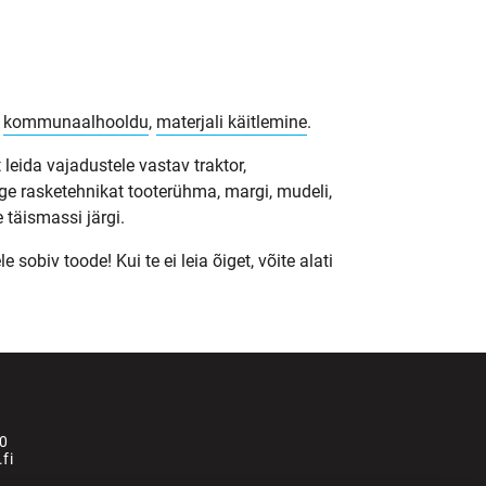
,
kommunaalhooldu
,
materjali käitlemine
.
 leida vajadustele vastav traktor,
ge rasketehnikat tooterühma, margi, mudeli,
 täismassi järgi.
obiv toode! Kui te ei leia õiget, võite alati
0
fi