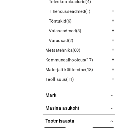
Teleskooplaadurid
(4)
Tihendusseadmed
(1)
Tõstukid
(6)
Vaiaseadmed
(3)
Varuosad
(2)
Metsatehnika
(60)
Kommunaalhooldus
(17)
Materjali käitlemine
(18)
Teollisuus
(11)
Mark
Flipper
Masina asukoht
Palko
Aavasaksa / Ylitornio
Tootmisaasta
Monni