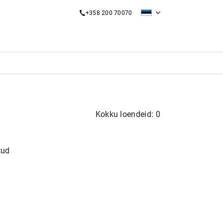
+358 200 70070
Kokku loendeid: 0
tud