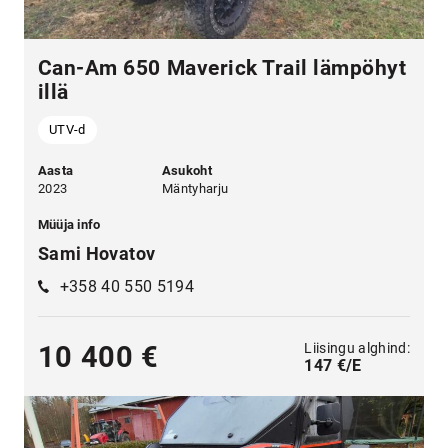
Can-Am 650 Maverick Trail lämpöhyt
illä
UTV-d
Aasta
Asukoht
2023
Mäntyharju
Müüja info
Sami Hovatov
+358 40 550 5194
Liisingu alghind:
10 400 €
147 €/E