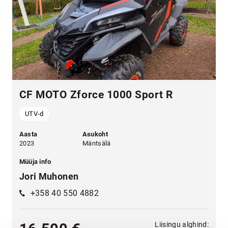
CF MOTO Zforce 1000 Sport R
UTV-d
Aasta
Asukoht
2023
Mäntsälä
Müüja info
Jori Muhonen
+358 40 550 4882
Liisingu alghind: