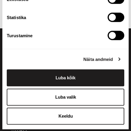
vajadustele sobiv toode! Kui te ei leia õiget, võite alati
võtta ühendust
meie müügiosakonnaga
.
Statistika
Turustamine
Näita andmeid
Luba kõik
+358 200 70070
sales@maatori.fi
Luba valik
Maatori Oy
Kontor
KANGASALA
Keeldu
Somerotie 8
36220 Kangasala