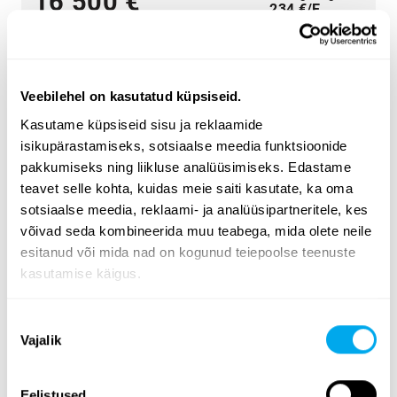
16 500 €
234 €/E
Veebilehel on kasutatud küpsiseid.
Kasutame küpsiseid sisu ja reklaamide
isikupärastamiseks, sotsiaalse meedia funktsioonide
Lai valik rasketehnikat - leia endale vajalik
pakkumiseks ning liikluse analüüsimiseks. Edastame
Valige kategooria
põllumajandus
,
transport
,
ehitus
,
teavet selle kohta, kuidas meie saiti kasutate, ka oma
metsandus
,
kommunaalhooldu
,
materjali käitlemine
.
sotsiaalse meedia, reklaami- ja analüüsipartneritele, kes
võivad seda kombineerida muu teabega, mida olete neile
Kasutage lehe küljel olevaid rasketehnika
esitanud või mida nad on kogunud teiepoolse teenuste
otsingukriteeriume, et leida vajadustele vastav traktor,
kasutamise käigus.
metsandusmasin, teleskooplaadur või ekskavaator-
laadur. Otsige rasketehnikat tooterühma, margi, mudeli,
Nõusoleku
toote asukoha, väljalaskeaasta, hinna, kuulutuse tüübi
Vajalik
valik
või toote täismassi järgi.
Tutvuge Maatori rasketehnika valikuga ja leidke oma
Eelistused