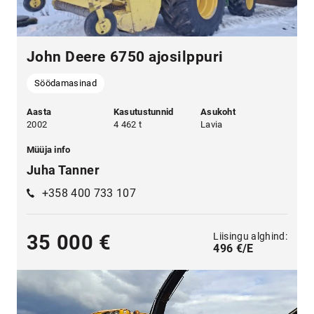
John Deere 6750 ajosilppuri
Söödamasinad
Aasta
Kasutustunnid
Asukoht
2002
4 462 t
Lavia
Müüja info
Juha Tanner
+358 400 733 107
Liisingu alghind:
35 000 €
496 €/E