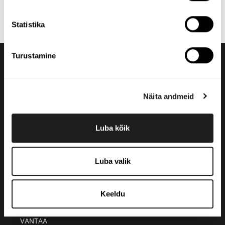
vajadustele sobiv toode! Kui te ei leia õiget, võite alati
võtta ühendust
meie müügiosakonnaga
.
Statistika
Turustamine
Näita andmeid
Luba kõik
+358 200 70070
sales@maatori.fi
Luba valik
Maatori Oy
Kontor
KANGASALA
Keeldu
Somerotie 8
36220 Kangasala
VANTAA