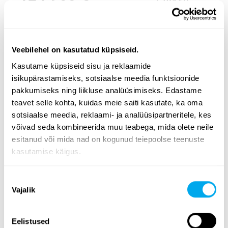
Veebilehel on kasutatud küpsiseid.
Kasutame küpsiseid sisu ja reklaamide
isikupärastamiseks, sotsiaalse meedia funktsioonide
Lai valik rasketehnikat - leia endale vajalik
pakkumiseks ning liikluse analüüsimiseks. Edastame
Valige kategooria
põllumajandus
,
transport
,
ehitus
,
teavet selle kohta, kuidas meie saiti kasutate, ka oma
metsandus
,
kommunaalhooldu
,
materjali käitlemine
.
sotsiaalse meedia, reklaami- ja analüüsipartneritele, kes
võivad seda kombineerida muu teabega, mida olete neile
Kasutage lehe küljel olevaid rasketehnika
esitanud või mida nad on kogunud teiepoolse teenuste
otsingukriteeriume, et leida vajadustele vastav traktor,
kasutamise käigus.
metsandusmasin, teleskooplaadur või ekskavaator-
laadur. Otsige rasketehnikat tooterühma, margi, mudeli,
Nõusoleku
toote asukoha, väljalaskeaasta, hinna, kuulutuse tüübi
Vajalik
valik
või toote täismassi järgi.
Tutvuge Maatori rasketehnika valikuga ja leidke oma
Eelistused