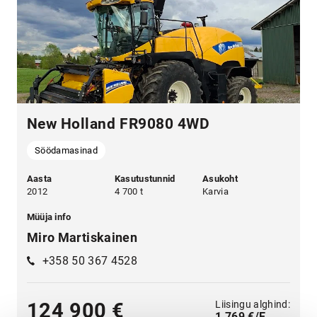
New Holland FR9080 4WD
Söödamasinad
Aasta
Kasutustunnid
Asukoht
2012
4 700 t
Karvia
Müüja info
Miro Martiskainen
+358 50 367 4528
Liisingu alghind:
124 900 €
1 769 €/E