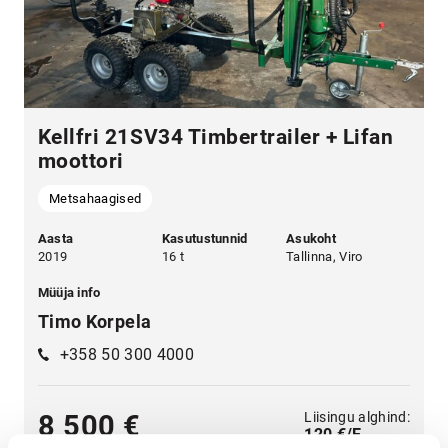
Kellfri 21SV34 Timbertrailer + Lifan
moottori
Metsahaagised
Aasta
Kasutustunnid
Asukoht
2019
16 t
Tallinna, Viro
Müüja info
Timo Korpela
+358 50 300 4000
Liisingu alghind:
8 500 €
120 €/E