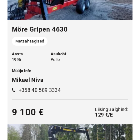
Möre Gripen 4630
Metsahaagised
Aasta
Asukoht
1996
Pello
Müüja info
Mikael Niva
+358 40 589 3334
Liisingu alghind:
9 100 €
129 €/E