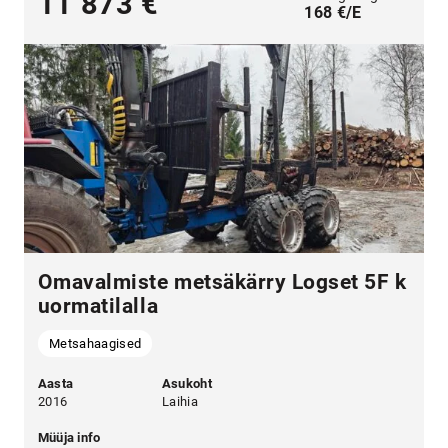
11 873 €
168 €/E
Omavalmiste metsäkärry Logset 5F k
uormatilalla
Metsahaagised
Aasta
Asukoht
2016
Laihia
Müüja info