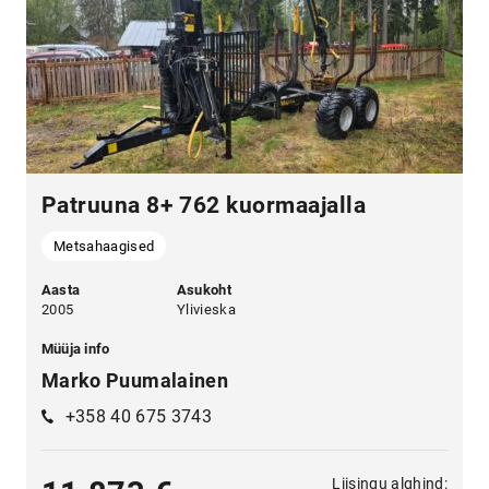
Patruuna 8+ 762 kuormaajalla
Metsahaagised
Aasta
Asukoht
2005
Ylivieska
Müüja info
Marko Puumalainen
+358 40 675 3743
Liisingu alghind: