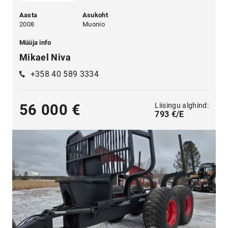
Aasta
Asukoht
2008
Muonio
Müüja info
Mikael Niva
+358 40 589 3334
Liisingu alghind:
56 000 €
793 €/E