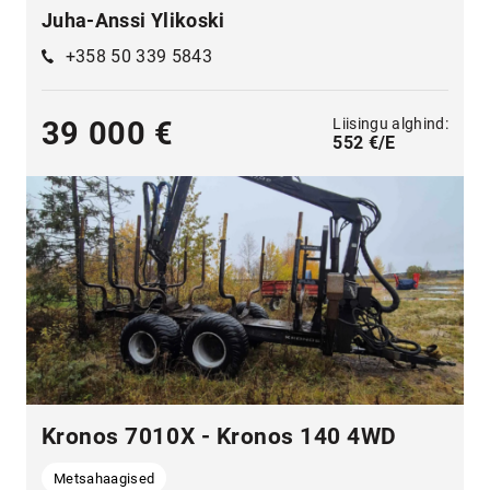
Juha-Anssi Ylikoski
+358 50 339 5843
Liisingu alghind:
39 000 €
552 €/E
Kronos 7010X - Kronos 140 4WD
Metsahaagised