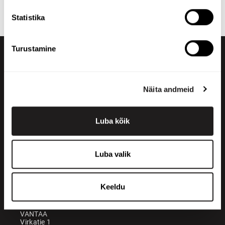
võtta ühendust
meie müügiosakonnaga
.
Statistika
Turustamine
Näita andmeid
Luba kõik
+358 200 70070
sales@maatori.fi
Luba valik
Maatori Oy
Kontor
KANGASALA
Keeldu
Somerotie 8
36220 Kangasala
VANTAA
Virkatie 1