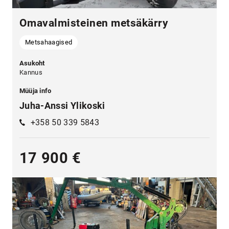
Omavalmisteinen metsäkärry
Metsahaagised
Asukoht
Kannus
Müüja info
Juha-Anssi Ylikoski
+358 50 339 5843
17 900 €