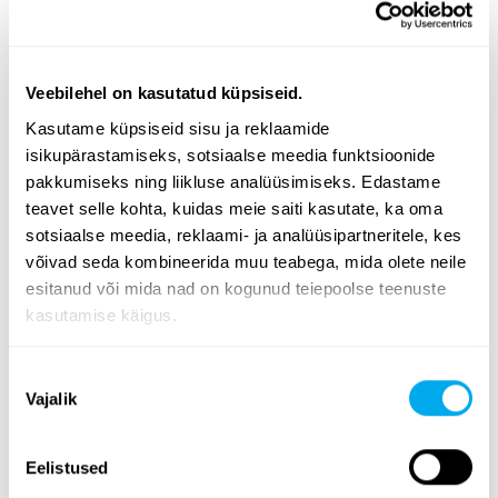
Veebilehel on kasutatud küpsiseid.
Kasutame küpsiseid sisu ja reklaamide
isikupärastamiseks, sotsiaalse meedia funktsioonide
Lai valik rasketehnikat - leia endale vajalik
pakkumiseks ning liikluse analüüsimiseks. Edastame
Valige kategooria
põllumajandus
,
transport
,
ehitus
,
teavet selle kohta, kuidas meie saiti kasutate, ka oma
metsandus
,
kommunaalhooldu
,
materjali käitlemine
.
sotsiaalse meedia, reklaami- ja analüüsipartneritele, kes
võivad seda kombineerida muu teabega, mida olete neile
Kasutage lehe küljel olevaid rasketehnika
esitanud või mida nad on kogunud teiepoolse teenuste
otsingukriteeriume, et leida vajadustele vastav traktor,
kasutamise käigus.
metsandusmasin, teleskooplaadur või ekskavaator-
laadur. Otsige rasketehnikat tooterühma, margi, mudeli,
Nõusoleku
toote asukoha, väljalaskeaasta, hinna, kuulutuse tüübi
Vajalik
valik
või toote täismassi järgi.
Tutvuge Maatori rasketehnika valikuga ja leidke oma
Eelistused
vajadustele sobiv toode! Kui te ei leia õiget, võite alati