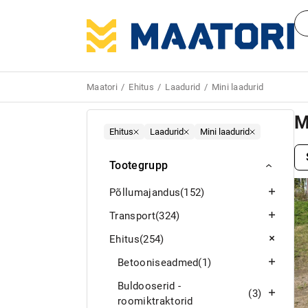
Maatori
Ehitus
Laadurid
Mini laadurid
M
Ehitus
Laadurid
Mini laadurid
Tootegrupp
Põllumajandus
(152)
Transport
(324)
Ehitus
(254)
Betooniseadmed
(1)
Buldooserid -
(3)
roomiktraktorid