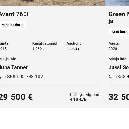
Avant 760i
​​Gree
ja
Mini laadurid
Mini laadu
Aasta
Kasutustunnid
Asukoht
Aasta
2018
1 280 t
Laukaa
2026
Müüja info
Müüja info
Juha Tanner
Jussi So
+358 400 733 107
+358 
Liisingu alghind:
29 500 €
32 5
418 €/E