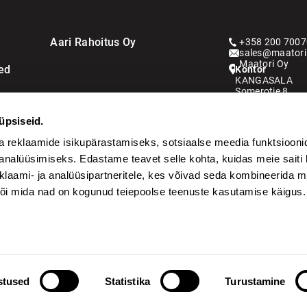
Aari Rahoitus Oy
+358 200 7007
sales@maatori.
Maatori Oy
ed
Kontor
KANGASALA
Somerotie 8
36220 Kangasa
üpsiseid.
VANTAA
Virkatie 1
a reklaamide isikupärastamiseks, sotsiaalse meedia funktsiooni
01510 Vantaa
analüüsimiseks. Edastame teavet selle kohta, kuidas meie saiti 
Kauppahintaan l
klaami- ja analüüsipartneritele, kes võivad seda kombineerida 
Ulkomaankauppoi
 või mida nad on kogunud teiepoolse teenuste kasutamise käigus.
stused
Statistika
Turustamine