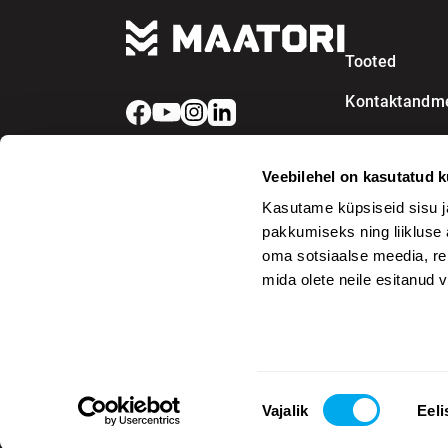
Ville Moisio
Heinävesi
Juha Tanner
Helsinki
Tooted
Himanka
Kontaktandm
Hirvaskangas
Hirvijärvi
Veebilehel on kasutatud k
Hollola
Kasutame küpsiseid sisu j
Honkajoki
pakkumiseks ning liikluse 
oma sotsiaalse meedia, re
Huittinen
mida olete neile esitanud
Hyvinkää
Hämeenlinna
Ii
Nõusoleku
Iisalmi
Vajalik
Eeli
valik
© 2026 Maatori Oy
Iisalmi / Runni