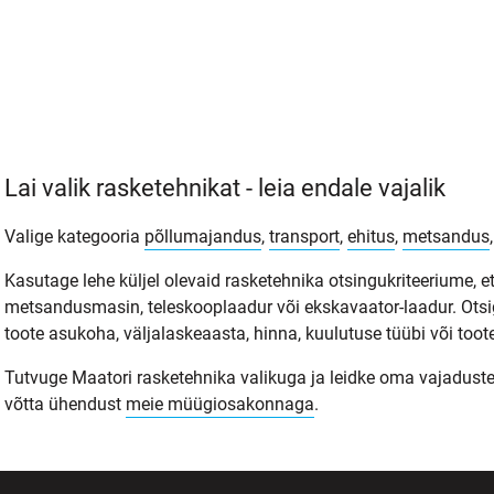
Lai valik rasketehnikat - leia endale vajalik
Valige kategooria
põllumajandus
,
transport
,
ehitus
,
metsandus
Kasutage lehe küljel olevaid rasketehnika otsingukriteeriume, et
metsandusmasin, teleskooplaadur või ekskavaator-laadur. Otsi
toote asukoha, väljalaskeaasta, hinna, kuulutuse tüübi või toote
Tutvuge Maatori rasketehnika valikuga ja leidke oma vajadustele s
võtta ühendust
meie müügiosakonnaga
.