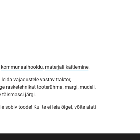
,
kommunaalhooldu
,
materjali käitlemine
.
 leida vajadustele vastav traktor,
ge rasketehnikat tooterühma, margi, mudeli,
 täismassi järgi.
obiv toode! Kui te ei leia õiget, võite alati