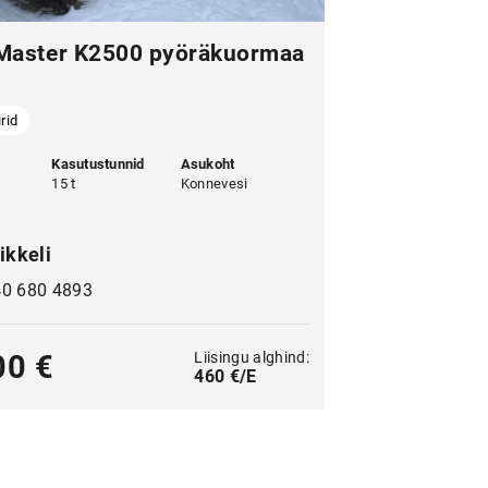
n Master K2500 pyöräkuormaa
rid
Kasutustunnid
Asukoht
15 t
Konnevesi
ikkeli
40 680 4893
Liisingu alghind:
00 €
460 €/E