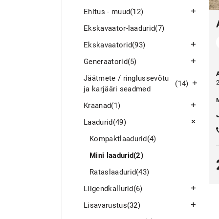
Ehitus - muud
(12)
Ekskavaator-laadurid
(7)
Ekskavaatorid
(93)
Generaatorid
(5)
Jäätmete / ringlussevõtu
(14)
ja karjääri seadmed
Kraanad
(1)
Laadurid
(49)
Kompaktlaadurid
(4)
Mini laadurid
(2)
Rataslaadurid
(43)
Liigendkallurid
(6)
Lisavarustus
(32)