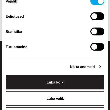
Vajalik
valik
või toote täismassi järgi.
Tutvuge Maatori rasketehnika valikuga ja leidke oma
Eelistused
vajadustele sobiv toode! Kui te ei leia õiget, võite alati
võtta ühendust
meie müügiosakonnaga
.
Statistika
Turustamine
Näita andmeid
Luba kõik
+358 200 70070
sales@maatori.fi
Luba valik
Maatori Oy
Kontor