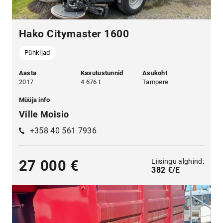
Hako Citymaster 1600
Pühkijad
Aasta
Kasutustunnid
Asukoht
2017
4 676 t
Tampere
Müüja info
Ville Moisio
+358 40 561 7936
Liisingu alghind:
27 000 €
382 €/E