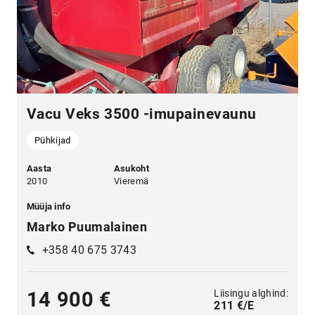
Vacu Veks 3500 -imupainevaunu
Pühkijad
Aasta
Asukoht
2010
Vieremä
Müüja info
Marko Puumalainen
+358 40 675 3743
Liisingu alghind:
14 900 €
211 €/E