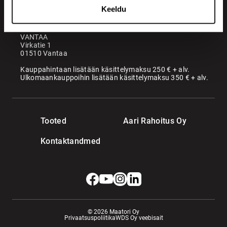
KANGASALA
Keeldu
Somerotie 8
36220 Kangasala
VANTAA
Virkatie 1
01510 Vantaa
Kauppahintaan lisätään käsittelymaksu 250 € + alv.
Ulkomaankauppoihin lisätään käsittelymaksu 350 € + alv.
Tooted
Aari Rahoitus Oy
Kontaktandmed
© 2026 Maatori Oy
Privaatsuspoliitika
WDS Oy veebisait