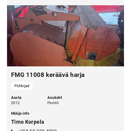
FMG 11008 keräävä harja
Pühkijad
Aasta
Asukoht
2012
Perniö
Müüja info
Timo Korpela