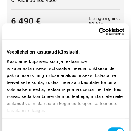
+358 50 300 4000
Liisingu alghind:
6 490 €
92 €/E
Veebilehel on kasutatud küpsiseid.
Kasutame küpsiseid sisu ja reklaamide
isikupärastamiseks, sotsiaalse meedia funktsioonide
Lai valik rasketehnikat - leia endale vajalik
pakkumiseks ning liikluse analüüsimiseks. Edastame
Valige kategooria
põllumajandus
,
transport
,
ehitus
,
teavet selle kohta, kuidas meie saiti kasutate, ka oma
metsandus
,
kommunaalhooldu
,
materjali käitlemine
.
sotsiaalse meedia, reklaami- ja analüüsipartneritele, kes
võivad seda kombineerida muu teabega, mida olete neile
Kasutage lehe küljel olevaid rasketehnika
esitanud või mida nad on kogunud teiepoolse teenuste
otsingukriteeriume, et leida vajadustele vastav traktor,
kasutamise käigus.
metsandusmasin, teleskooplaadur või ekskavaator-
laadur. Otsige rasketehnikat tooterühma, margi, mudeli,
Nõusoleku
toote asukoha, väljalaskeaasta, hinna, kuulutuse tüübi