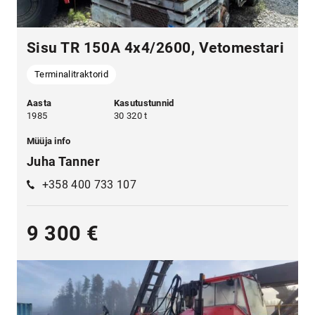
Sisu TR 150A 4x4/2600, Vetomestari
Terminalitraktorid
Aasta
Kasutustunnid
1985
30 320 t
Müüja info
Juha Tanner
+358 400 733 107
9 300 €