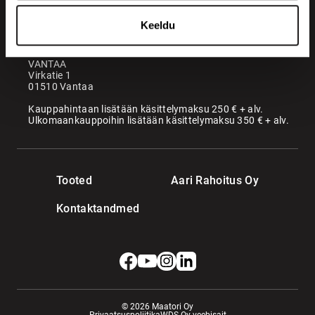
Kontor
KANGASALA
Keeldu
Somerotie 8
36220 Kangasala
VANTAA
Virkatie 1
01510 Vantaa
Kauppahintaan lisätään käsittelymaksu 250 € + alv.
Ulkomaankauppoihin lisätään käsittelymaksu 350 € + alv.
Tooted
Aari Rahoitus Oy
Kontaktandmed
© 2026 Maatori Oy