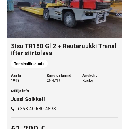
Sisu TR180 Gl 2 + Rautaruukki Transl
ifter siirtolava
Terminalitraktorid
Aasta
Kasutustunnid
Asukoht
1993
26 471 t
Rusko
Müüja info
Jussi Soikkeli
+358 40 680 4893
61 200 €