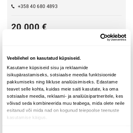
+358 40 680 4893
20 000 €
Veebilehel on kasutatud küpsiseid.
Kasutame küpsiseid sisu ja reklaamide
isikupärastamiseks, sotsiaalse meedia funktsioonide
Lai valik rasketehnikat - leia endale vajalik
pakkumiseks ning liikluse analüüsimiseks. Edastame
Valige kategooria
põllumajandus
,
transport
,
ehitus
,
teavet selle kohta, kuidas meie saiti kasutate, ka oma
metsandus
,
kommunaalhooldu
,
materjali käitlemine
.
sotsiaalse meedia, reklaami- ja analüüsipartneritele, kes
võivad seda kombineerida muu teabega, mida olete neile
Kasutage lehe küljel olevaid rasketehnika
esitanud või mida nad on kogunud teiepoolse teenuste
otsingukriteeriume, et leida vajadustele vastav traktor,
kasutamise käigus.
metsandusmasin, teleskooplaadur või ekskavaator-
laadur. Otsige rasketehnikat tooterühma, margi, mudeli,