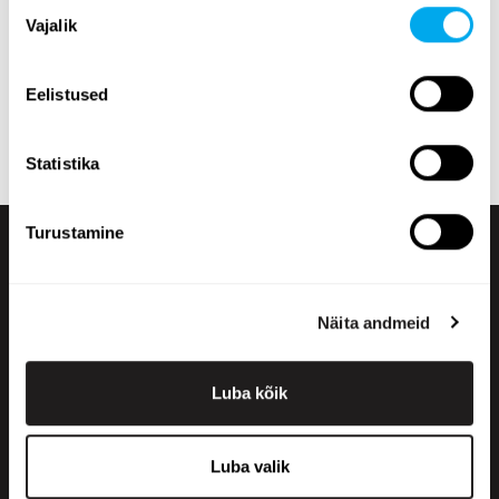
Nõusoleku
toote asukoha, väljalaskeaasta, hinna, kuulutuse tüübi
Vajalik
valik
või toote täismassi järgi.
Tutvuge Maatori rasketehnika valikuga ja leidke oma
Eelistused
vajadustele sobiv toode! Kui te ei leia õiget, võite alati
võtta ühendust
meie müügiosakonnaga
.
Statistika
Turustamine
Näita andmeid
Luba kõik
+358 200 70070
sales@maatori.fi
Luba valik
Maatori Oy