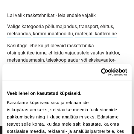
Lai valik rasketehnikat - leia endale vajalik
Valige kategooria
põllumajandus
,
transport
,
ehitus
,
metsandus
,
kommunaalhooldu
,
materjali käitlemine
.
Kasutage lehe küljel olevaid rasketehnika
otsingukriteeriume, et leida vajadustele vastav traktor,
metsandusmasin, teleskooplaadur või ekskavaator-
laadur. Otsige rasketehnikat tooterühma, margi, mudeli,
toote asukoha, väljalaskeaasta, hinna, kuulutuse tüübi
või toote täismassi järgi.
Tutvuge Maatori rasketehnika valikuga ja leidke oma
Veebilehel on kasutatud küpsiseid.
vajadustele sobiv toode! Kui te ei leia õiget, võite alati
Kasutame küpsiseid sisu ja reklaamide
võtta ühendust
meie müügiosakonnaga
.
isikupärastamiseks, sotsiaalse meedia funktsioonide
pakkumiseks ning liikluse analüüsimiseks. Edastame
teavet selle kohta, kuidas meie saiti kasutate, ka oma
sotsiaalse meedia, reklaami- ja analüüsipartneritele, kes