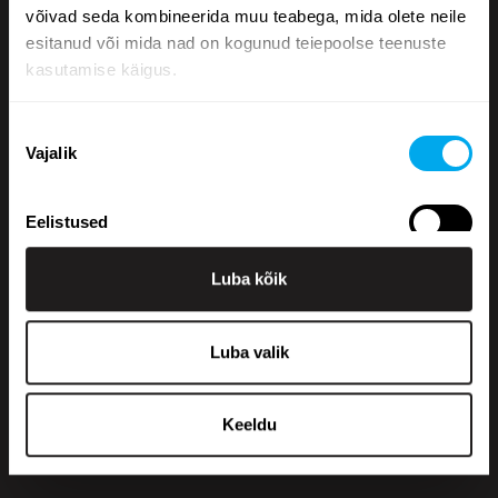
võivad seda kombineerida muu teabega, mida olete neile
esitanud või mida nad on kogunud teiepoolse teenuste
kasutamise käigus.
Nõusoleku
Vajalik
valik
+358 200 70070
sales@maatori.fi
Eelistused
Maatori Oy
Kontor
Luba kõik
Statistika
KANGASALA
Somerotie 8
36220 Kangasala
Luba valik
Turustamine
VANTAA
Virkatie 1
01510 Vantaa
Keeldu
Kauppahintaan lisätään käsittelymaksu 250 € + alv.
Näita andmeid
Ulkomaankauppoihin lisätään käsittelymaksu 350 € + alv.