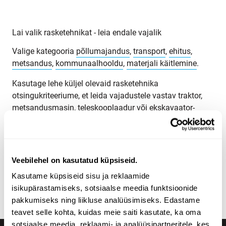
Lai valik rasketehnikat - leia endale vajalik
Valige kategooria
põllumajandus
,
transport
,
ehitus
,
metsandus
,
kommunaalhooldu
,
materjali käitlemine
.
Kasutage lehe küljel olevaid rasketehnika
otsingukriteeriume, et leida vajadustele vastav traktor,
metsandusmasin, teleskooplaadur või ekskavaator-
laadur. Otsige rasketehnikat tooterühma, margi, mudeli,
toote asukoha, väljalaskeaasta, hinna, kuulutuse tüübi
või toote täismassi järgi.
Veebilehel on kasutatud küpsiseid.
Tutvuge Maatori rasketehnika valikuga ja leidke oma
Kasutame küpsiseid sisu ja reklaamide
vajadustele sobiv toode! Kui te ei leia õiget, võite alati
isikupärastamiseks, sotsiaalse meedia funktsioonide
võtta ühendust
meie müügiosakonnaga
.
pakkumiseks ning liikluse analüüsimiseks. Edastame
teavet selle kohta, kuidas meie saiti kasutate, ka oma
sotsiaalse meedia, reklaami- ja analüüsipartneritele, kes