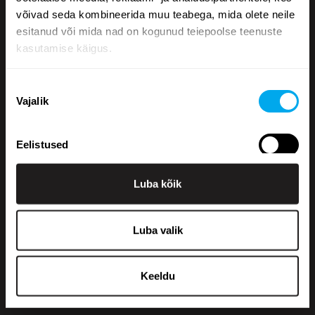
võivad seda kombineerida muu teabega, mida olete neile
esitanud või mida nad on kogunud teiepoolse teenuste
kasutamise käigus.
Nõusoleku
Vajalik
valik
+358 200 70070
Eelistused
sales@maatori.fi
Maatori Oy
Kontor
Luba kõik
Statistika
KANGASALA
Somerotie 8
36220 Kangasala
Luba valik
Turustamine
VANTAA
Virkatie 1
01510 Vantaa
Keeldu
Kauppahintaan lisätään käsittelymaksu 250 € + alv.
Näita andmeid
Ulkomaankauppoihin lisätään käsittelymaksu 350 € + alv.