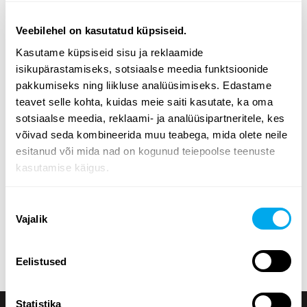
Veebilehel on kasutatud küpsiseid.
Lai valik rasketehnikat - leia endale vajalik
Kasutame küpsiseid sisu ja reklaamide
Valige kategooria
põllumajandus
,
transport
,
ehitus
,
isikupärastamiseks, sotsiaalse meedia funktsioonide
metsandus
,
kommunaalhooldu
,
materjali käitlemine
.
pakkumiseks ning liikluse analüüsimiseks. Edastame
teavet selle kohta, kuidas meie saiti kasutate, ka oma
Kasutage lehe küljel olevaid rasketehnika
sotsiaalse meedia, reklaami- ja analüüsipartneritele, kes
otsingukriteeriume, et leida vajadustele vastav traktor,
võivad seda kombineerida muu teabega, mida olete neile
metsandusmasin, teleskooplaadur või ekskavaator-
esitanud või mida nad on kogunud teiepoolse teenuste
laadur. Otsige rasketehnikat tooterühma, margi, mudeli,
kasutamise käigus.
toote asukoha, väljalaskeaasta, hinna, kuulutuse tüübi
või toote täismassi järgi.
Nõusoleku
Tutvuge Maatori rasketehnika valikuga ja leidke oma
Vajalik
valik
vajadustele sobiv toode! Kui te ei leia õiget, võite alati
võtta ühendust
meie müügiosakonnaga
.
Eelistused
Statistika