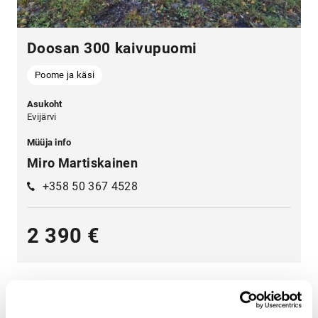
Doosan 300 kaivupuomi
Poome ja käsi
Asukoht
Evijärvi
Müüja info
Miro Martiskainen
+358 50 367 4528
2 390 €