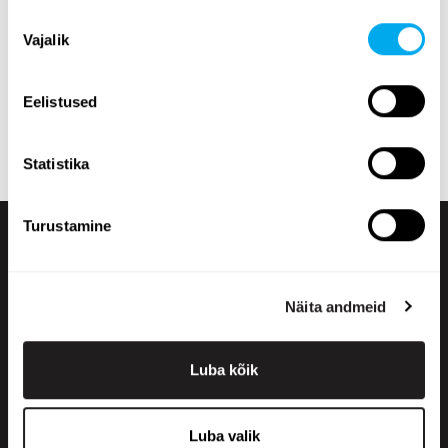
laadur. Otsige rasketehnikat tooterühma, margi, mudeli,
Nõusoleku
toote asukoha, väljalaskeaasta, hinna, kuulutuse tüübi
Vajalik
valik
või toote täismassi järgi.
Tutvuge Maatori rasketehnika valikuga ja leidke oma
Eelistused
vajadustele sobiv toode! Kui te ei leia õiget, võite alati
võtta ühendust
meie müügiosakonnaga
.
Statistika
Turustamine
Näita andmeid
Luba kõik
+358 200 70070
sales@maatori.fi
Luba valik