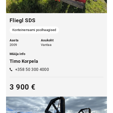
Fliegl SDS
Konteinerraami poolhaagised
Aasta
Asukoht
2009
Vantaa
Müüja info
Timo Korpela
+358 50 300 4000
3 900 €