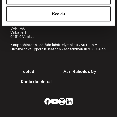
Maatori Oy
Kontor
KANGASALA
Keeldu
Somerotie 8
36220 Kangasala
VANTAA
Virkatie 1
01510 Vantaa
Kauppahintaan lisätään käsittelymaksu 250 € + alv.
Ulkomaankauppoihin lisätään käsittelymaksu 350 € + alv.
Tooted
Aari Rahoitus Oy
Kontaktandmed