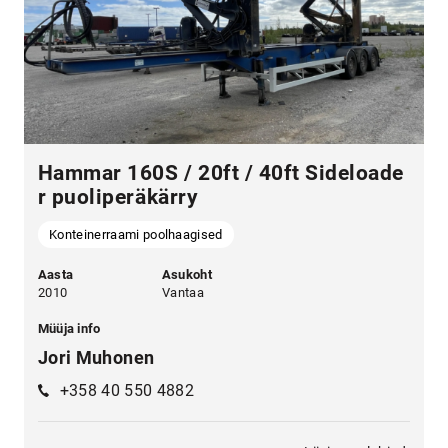
Hammar 160S / 20ft / 40ft Sideloade
r puoliperäkärry
Konteinerraami poolhaagised
Aasta
Asukoht
2010
Vantaa
Müüja info
Jori Muhonen
+358 40 550 4882