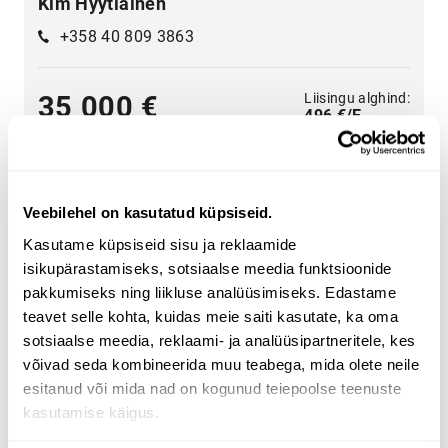
Kim Hyytiäinen
+358 40 809 3863
Liisingu alghind:
35 000 €
496 €/E
Veebilehel on kasutatud küpsiseid.
Kasutame küpsiseid sisu ja reklaamide
isikupärastamiseks, sotsiaalse meedia funktsioonide
Lai valik rasketehnikat - leia endale vajalik
pakkumiseks ning liikluse analüüsimiseks. Edastame
Valige kategooria
põllumajandus
,
transport
,
ehitus
,
teavet selle kohta, kuidas meie saiti kasutate, ka oma
metsandus
,
kommunaalhooldu
,
materjali käitlemine
.
sotsiaalse meedia, reklaami- ja analüüsipartneritele, kes
võivad seda kombineerida muu teabega, mida olete neile
Kasutage lehe küljel olevaid rasketehnika
esitanud või mida nad on kogunud teiepoolse teenuste
otsingukriteeriume, et leida vajadustele vastav traktor,
kasutamise käigus.
metsandusmasin, teleskooplaadur või ekskavaator-