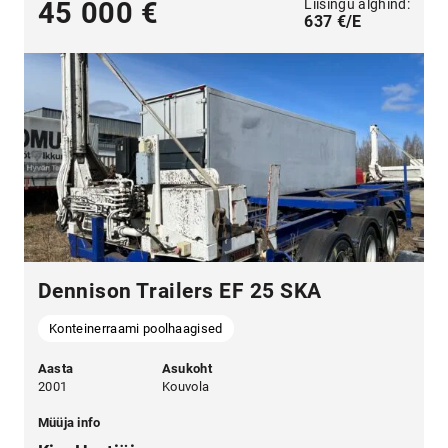
Liisingu alghind:
45 000 €
637 €/E
Dennison Trailers EF 25 SKA
Konteinerraami poolhaagised
Aasta
Asukoht
2001
Kouvola
Müüja info