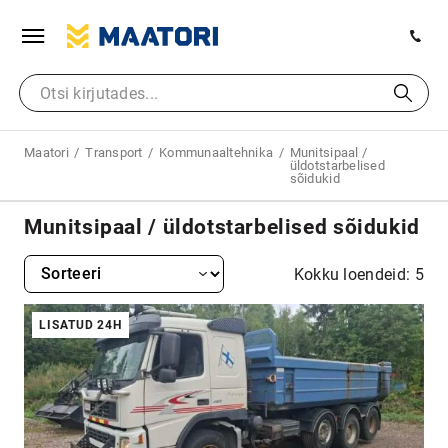
Maatori
Transport
Kommunaaltehnika
Munitsipaal /
üldotstarbelised
sõidukid
Munitsipaal / üldotstarbelised sõidukid
Kokku loendeid: 5
LISATUD 24H