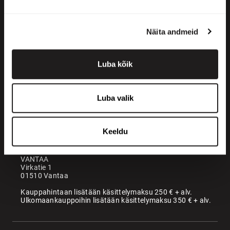
Näita andmeid
Luba kõik
+358 200 70070
sales@maatori.fi
Luba valik
Maatori Oy
Kontor
KANGASALA
Keeldu
Somerotie 8
36220 Kangasala
VANTAA
Virkatie 1
01510 Vantaa
Kauppahintaan lisätään käsittelymaksu 250 € + alv.
Ulkomaankauppoihin lisätään käsittelymaksu 350 € + alv.