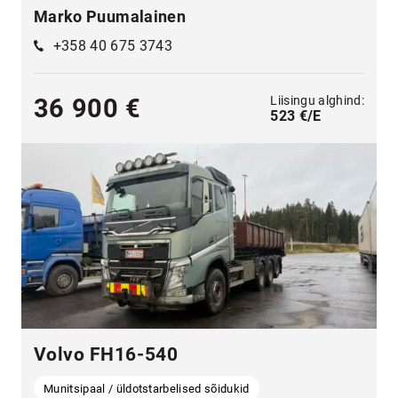
Marko Puumalainen
+358 40 675 3743
Liisingu alghind:
36 900 €
523 €/E
Volvo FH16-540
Munitsipaal / üldotstarbelised sõidukid