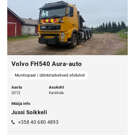
Volvo FH540 Aura-auto
Munitsipaal / üldotstarbelised sõidukid
Aasta
Asukoht
2012
Karstula
Müüja info
Jussi Soikkeli
+358 40 680 4893