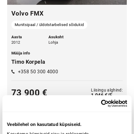
Volvo FMX
Munitsipaal / üldotstarbelised sõidukid
Aasta
Asukoht
2012
Lohja
Müüja info
Timo Korpela
+358 50 300 4000
Liisingu alghind:
73 900 €
1 046 €/E
Veebilehel on kasutatud küpsiseid.
Kasutame küpsiseid sisu ja reklaamide