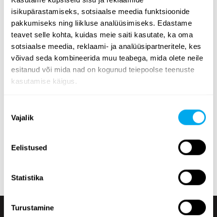
isikupärastamiseks, sotsiaalse meedia funktsioonide
Lai valik rasketehnikat - leia endale vajalik
pakkumiseks ning liikluse analüüsimiseks. Edastame
Valige kategooria
põllumajandus
,
transport
,
ehitus
,
teavet selle kohta, kuidas meie saiti kasutate, ka oma
metsandus
,
kommunaalhooldu
,
materjali käitlemine
.
sotsiaalse meedia, reklaami- ja analüüsipartneritele, kes
võivad seda kombineerida muu teabega, mida olete neile
Kasutage lehe küljel olevaid rasketehnika
esitanud või mida nad on kogunud teiepoolse teenuste
otsingukriteeriume, et leida vajadustele vastav traktor,
kasutamise käigus.
metsandusmasin, teleskooplaadur või ekskavaator-
laadur. Otsige rasketehnikat tooterühma, margi, mudeli,
Nõusoleku
toote asukoha, väljalaskeaasta, hinna, kuulutuse tüübi
Vajalik
valik
või toote täismassi järgi.
Tutvuge Maatori rasketehnika valikuga ja leidke oma
Eelistused
vajadustele sobiv toode! Kui te ei leia õiget, võite alati
võtta ühendust
meie müügiosakonnaga
.
Statistika
Turustamine