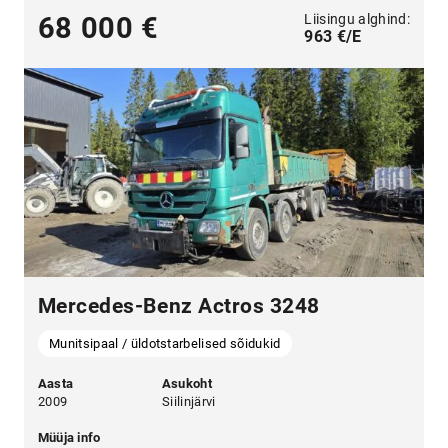
Liisingu alghind:
68 000 €
963 €/E
Mercedes-Benz Actros 3248
Munitsipaal / üldotstarbelised sõidukid
Aasta
Asukoht
2009
Siilinjärvi
Müüja info