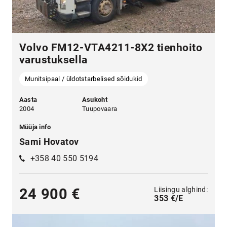
Volvo FM12-VTA4211-8X2 tienhoito
varustuksella
Munitsipaal / üldotstarbelised sõidukid
Aasta
Asukoht
2004
Tuupovaara
Müüja info
Sami Hovatov
+358 40 550 5194
Liisingu alghind:
24 900 €
353 €/E