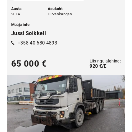
Aasta
Asukoht
2014
Hirvaskangas
Müüja info
Jussi Soikkeli
+358 40 680 4893
Liisingu alghind:
65 000 €
920 €/E