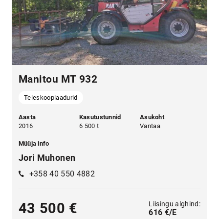
Manitou MT 932
Teleskooplaadurid
Aasta
Kasutustunnid
Asukoht
2016
6 500 t
Vantaa
Müüja info
Jori Muhonen
+358 40 550 4882
Liisingu alghind:
43 500 €
616 €/E