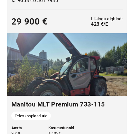
+358 40 561 7936
Liisingu alghind:
29 900 €
423 €/E
Manitou MLT Premium 733-115
Teleskooplaadurid
Aasta
Kasutustunnid
2019
1 105 t