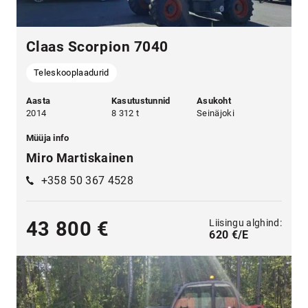
Claas Scorpion 7040
Teleskooplaadurid
Aasta
Kasutustunnid
Asukoht
2014
8 312 t
Seinäjoki
Müüja info
Miro Martiskainen
+358 50 367 4528
Liisingu alghind:
43 800 €
620 €/E