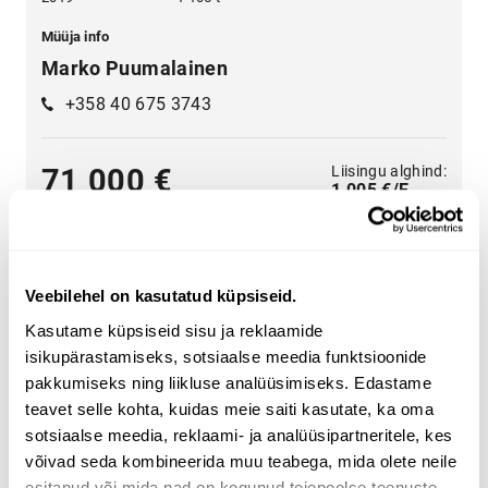
Müüja info
Marko Puumalainen
+358 40 675 3743
Liisingu alghind:
71 000 €
1 005 €/E
Veebilehel on kasutatud küpsiseid.
Kasutame küpsiseid sisu ja reklaamide
isikupärastamiseks, sotsiaalse meedia funktsioonide
Lai valik rasketehnikat - leia endale vajalik
pakkumiseks ning liikluse analüüsimiseks. Edastame
Valige kategooria
põllumajandus
,
transport
,
ehitus
,
teavet selle kohta, kuidas meie saiti kasutate, ka oma
metsandus
,
kommunaalhooldu
,
materjali käitlemine
.
sotsiaalse meedia, reklaami- ja analüüsipartneritele, kes
võivad seda kombineerida muu teabega, mida olete neile
Kasutage lehe küljel olevaid rasketehnika
esitanud või mida nad on kogunud teiepoolse teenuste