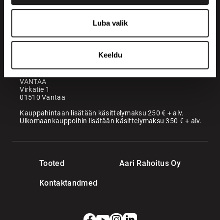
+358 200 70070
sales@maatori.fi
Luba valik
Maatori Oy
Kontor
KANGASALA
Keeldu
Somerotie 8
36220 Kangasala
VANTAA
Virkatie 1
01510 Vantaa
Kauppahintaan lisätään käsittelymaksu 250 € + alv.
Ulkomaankauppoihin lisätään käsittelymaksu 350 € + alv.
Tooted
Aari Rahoitus Oy
Kontaktandmed