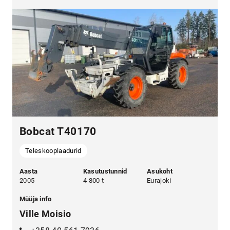
Bobcat T40170
Teleskooplaadurid
Aasta
Kasutustunnid
Asukoht
2005
4 800 t
Eurajoki
Müüja info
Ville Moisio