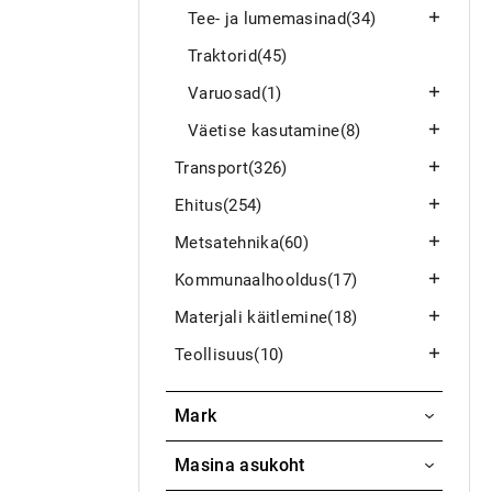
Tee- ja lumemasinad
(34)
Traktorid
(45)
Varuosad
(1)
Väetise kasutamine
(8)
Transport
(326)
Ehitus
(254)
Metsatehnika
(60)
Kommunaalhooldus
(17)
Materjali käitlemine
(18)
Teollisuus
(10)
Mark
Kuhn
Masina asukoht