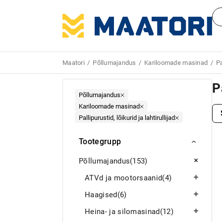
Maatori
Põllumajandus
Kariloomade masinad
Pa
P
Põllumajandus
Kariloomade masinad
Pallipurustid, lõikurid ja lahtirullijad
Tootegrupp
Põllumajandus
(153)
ATVd ja mootorsaanid
(4)
Haagised
(6)
Heina- ja silomasinad
(12)