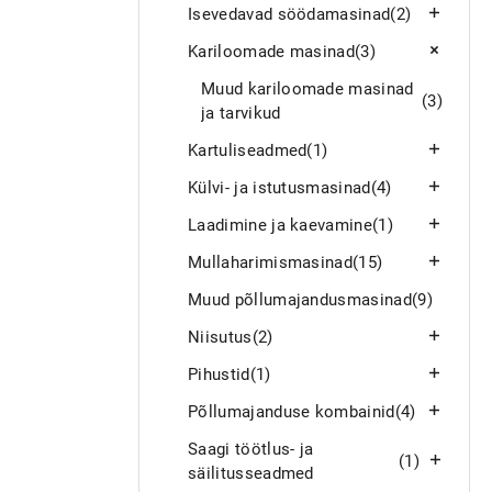
Isevedavad söödamasinad
(2)
Kariloomade masinad
(3)
Muud kariloomade masinad
(3)
ja tarvikud
Kartuliseadmed
(1)
Külvi- ja istutusmasinad
(4)
Laadimine ja kaevamine
(1)
Mullaharimismasinad
(15)
Muud põllumajandusmasinad
(9)
Niisutus
(2)
Pihustid
(1)
Põllumajanduse kombainid
(4)
Saagi töötlus- ja
(1)
säilitusseadmed