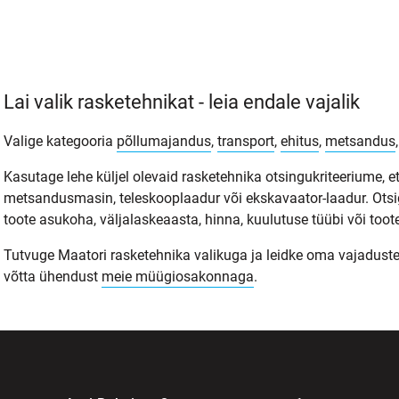
Lai valik rasketehnikat - leia endale vajalik
Valige kategooria
põllumajandus
,
transport
,
ehitus
,
metsandus
Kasutage lehe küljel olevaid rasketehnika otsingukriteeriume, et
metsandusmasin, teleskooplaadur või ekskavaator-laadur. Otsi
toote asukoha, väljalaskeaasta, hinna, kuulutuse tüübi või toote
Tutvuge Maatori rasketehnika valikuga ja leidke oma vajadustele s
võtta ühendust
meie müügiosakonnaga
.