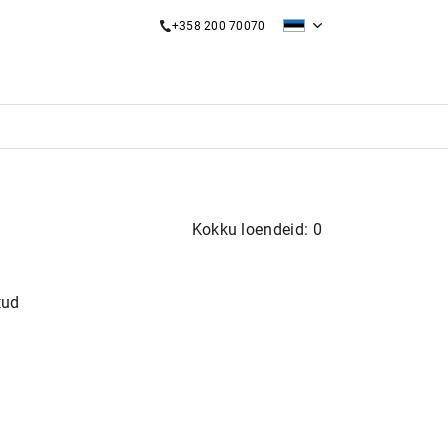
+358 200 70070
Kokku loendeid: 0
tud