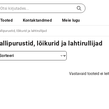
Tooted
Kontaktandmed
Meie lugu
llipurustid, lõikurid ja lahtirullijad
allipurustid, lõikurid ja lahtirullijad
Vastavaid tooteid ei lei