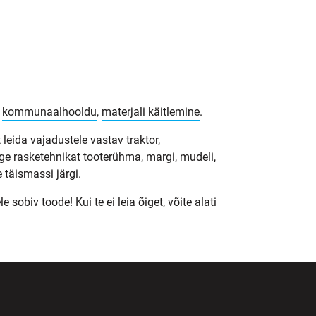
,
kommunaalhooldu
,
materjali käitlemine
.
 leida vajadustele vastav traktor,
ge rasketehnikat tooterühma, margi, mudeli,
 täismassi järgi.
obiv toode! Kui te ei leia õiget, võite alati