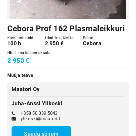
Cebora Prof 162 Plasmaleikkuri
Kasutustunnid
Hind ilma KM-ta
Bränd
100 h
2 950 €
Cebora
Hind ilma käibemaksuta
2 950 €
Müüja teave
Maatori Oy
Juha-Anssi Ylikoski
+358 50 339 5843
ylikoski@maatori.fi
Saada sõnum