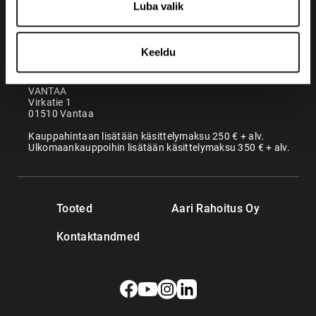
Luba valik
Maatori Oy
Kontor
KANGASALA
Keeldu
Somerotie 8
36220 Kangasala
VANTAA
Virkatie 1
01510 Vantaa
Kauppahintaan lisätään käsittelymaksu 250 € + alv.
Ulkomaankauppoihin lisätään käsittelymaksu 350 € + alv.
Tooted
Aari Rahoitus Oy
Kontaktandmed