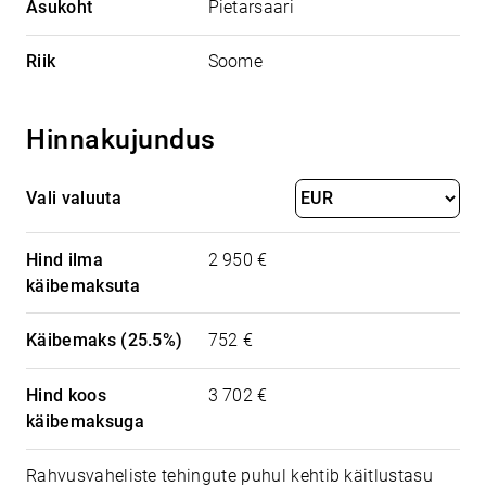
Asukoht
Pietarsaari
Riik
Soome
Hinnakujundus
Vali valuuta
Hind ilma
2 950 €
käibemaksuta
Käibemaks (25.5%)
752 €
Hind koos
3 702 €
käibemaksuga
Rahvusvaheliste tehingute puhul kehtib käitlustasu