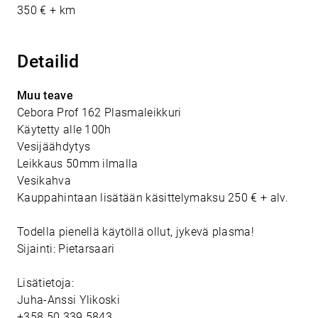
350 € + km
Detailid
Muu teave
Cebora Prof 162 Plasmaleikkuri
Käytetty alle 100h
Vesijäähdytys
Leikkaus 50mm ilmalla
Vesikahva
Kauppahintaan lisätään käsittelymaksu 250 € + alv.
Todella pienellä käytöllä ollut, jykevä plasma!
Sijainti: Pietarsaari
Lisätietoja:
Juha-Anssi Ylikoski
+358 50 339 5843