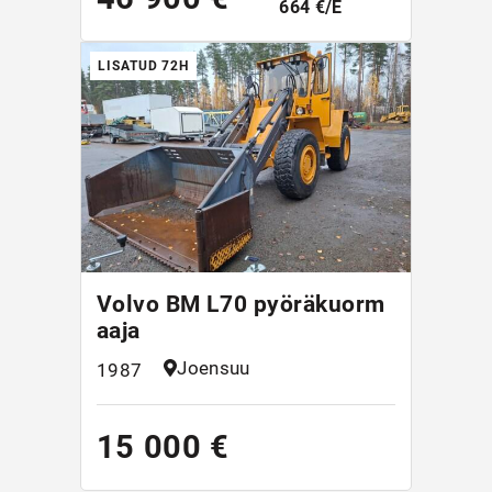
664 €/E
LISATUD 72H
Volvo BM L70 pyöräkuorm
aaja
Joensuu
1987
15 000 €