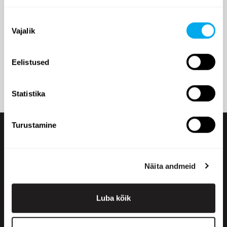
Nõusoleku
Vajalik
valik
Lomake on suojattu roskapostin estämiseksi Googlen reCAPTCHA-
palvelulla, johon liittyy palvelun
tietosuojaseloste
ja
käyttöehdot.
Lähettämällä viestin hyväksyn henkilötietojeni käsittelyn
Eelistused
tietosuojaselosteemme
mukaisesti.
Statistika
Turustamine
Näita andmeid
Luba kõik
+358 200 70070
sales@maatori.fi