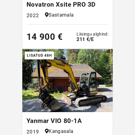
Novatron Xsite PRO 3D
Sastamala
2022
Liisingu alghind:
14 900 €
211 €/E
LISATUD 48H
Yanmar VIO 80-1A
Kangasala
2019