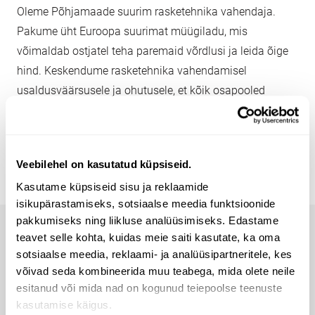
Oleme Põhjamaade suurim rasketehnika vahendaja.
Pakume üht Euroopa suurimat müügiladu, mis
võimaldab ostjatel teha paremaid võrdlusi ja leida õige
hind. Keskendume rasketehnika vahendamisel
usaldusväärsusele ja ohutusele, et kõik osapooled
saaksid turvaliselt ja riskivabalt kaubelda.
Tutvu meie looga
Veebilehel on kasutatud küpsiseid.
Kasutame küpsiseid sisu ja reklaamide
isikupärastamiseks, sotsiaalse meedia funktsioonide
pakkumiseks ning liikluse analüüsimiseks. Edastame
teavet selle kohta, kuidas meie saiti kasutate, ka oma
Maan parhaita konetarjouksia
sotsiaalse meedia, reklaami- ja analüüsipartneritele, kes
võivad seda kombineerida muu teabega, mida olete neile
suoraan sähköpostiisi
esitanud või mida nad on kogunud teiepoolse teenuste
kasutamise käigus.