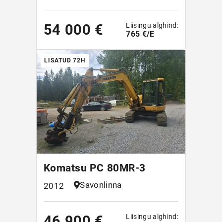
Liisingu alghind:
54 000 €
765 €/E
LISATUD 72H
Komatsu PC 80MR-3
Savonlinna
2012
Liisingu alghind:
46 900 €